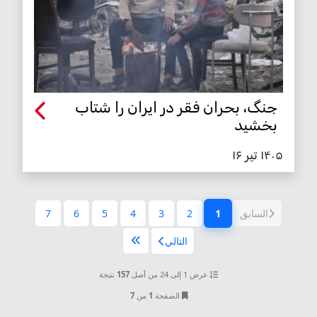
جنگ، بحران فقر در ایران را شتاب
بخشید
۱۴۰۵ تیر ۱۶
1
السابق
2
3
4
5
6
7
(الصفحة الحالية)
التالي
عرض 1 إلى 24 من أصل
157
نتيجة
الصفحة
1
من
7